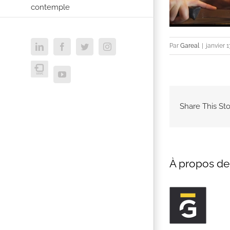
contemple
Par
Gareal
|
janvier 1
LinkedIn
Facebook
Twitter
Instagram
USVC
YouTube
Share This Sto
À propos de 