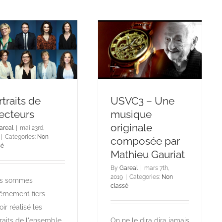
traits de
USVC3 – Une
recteurs
musique
originale
areal
|
mai 23rd,
|
Categories:
Non
composée par
sé
Mathieu Gauriat
By
Gareal
|
mars 7th,
2019
|
Categories:
Non
s sommes
classé
êmement fiers
oir réalisé les
raits de l'ensemble
On ne le dira dira jamais