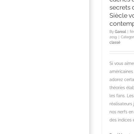
secrets
Siècle v
contemp
By
Gareal
|
fé
2019
|
Categor
classé
Si vous aime
américaines
adorez cert
théories éla
les fans. Les
réalisateurs
nos nerfs en
des indices et