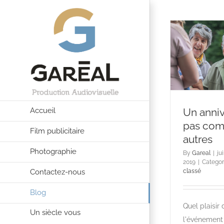
Passer
au
contenu
Accueil
Un anniv
pas com
Film publicitaire
autres
Photographie
By
Gareal
|
ju
2019
|
Categor
Contactez-nous
classé
Blog
Quel plaisir 
Un siècle vous
l'événement