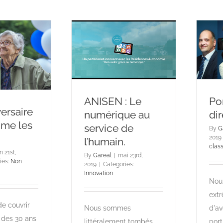
ANISEN : Le
Por
ersaire
numérique au
di
me les
service de
By
G
2019
l’humain.
clas
in 21st,
By
Gareal
|
mai 23rd,
ies:
Non
2019
|
Categories:
Innovation
Nou
extr
de couvrir
Nous sommes
d'av
 des 30 ans
littéralement tombés
port