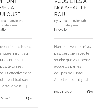
I FONT
VOUS ÊTES À
VER À
NOUVEAU LE
OULOUSE
ROI !
areal
|
janvier 25th,
By
Gareal
|
janvier 17th,
|
Categories:
2018
|
Categories:
vation
Innovation
nvenue" dans toutes
Non, non, vous ne rêvez
langues, inscrit sur
pas, c’est bien avec le
ur d'entrée du
sourire que vous serez
us, le ton est
accueillis par les
é. Et effectivement
équipes de l’Hôtel
ot prend tout son
Albert 1er et si il y [...]
 lorsque vous [...]
Read More
0
 More
0