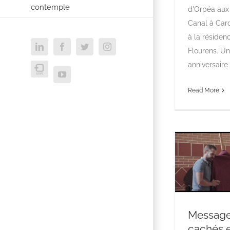
contemple
d'Orpéa aux
Canal à Car
à la résiden
LinkedIn
Facebook
Twitter
Instagram
Flourens. Un
anniversaire q
USVC
YouTube
Read More
Messag
cachés 