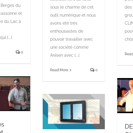
 Berges du
sous le charme de cet
des 
cassonne et
outil numérique et nous
gro
ce du Lac à
avons été très
CLIN
enthousiastes de
pouv
ui [...]
pouvoir travailler avec
chos
une société comme
0
Read
Anisen avec [...]
Read More
0
es
DE
et