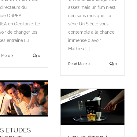
directeurs du
assez mais un film n'est
upe ORPEA -
rien sans musique. La
EA en Occitanie. Le
série Un Siècle vous
oir de changer les
contemple a la chance
es entraine [...]
immense d'avoir
Mathieu [...]
 More
0
Read More
0
S ÉTUDES