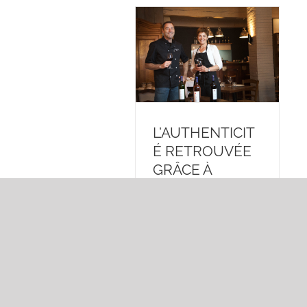
L’AUTHENTICIT
É RETROUVÉE
GRÂCE À
FRANCE&MARC
EL
By
Gareal
|
janvier 11th,
2018
|
Categories:
Non
classé
Si il y a bien un