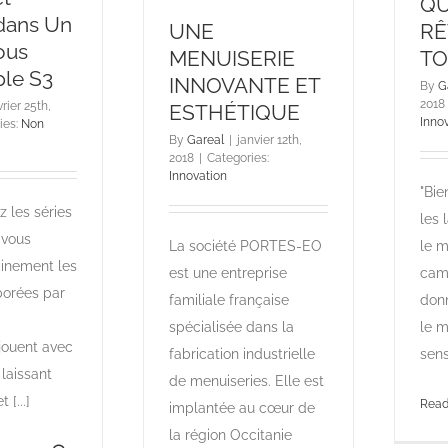
QU
 dans Un
UNE
RÊ
ous
MENUISERIE
T
le S3
INNOVANTE ET
By
G
2018
vrier 25th,
ESTHÉTIQUE
Inno
ies:
Non
By
Gareal
|
janvier 12th,
2018
|
Categories:
Innovation
"Bie
z les séries
les 
 vous
La société PORTES-EO
le m
ainement les
est une entreprise
camp
borées par
familiale française
donn
spécialisée dans la
le m
 jouent avec
fabrication industrielle
sens
 laissant
de menuiseries. Elle est
 [...]
Read
implantée au cœur de
la région Occitanie