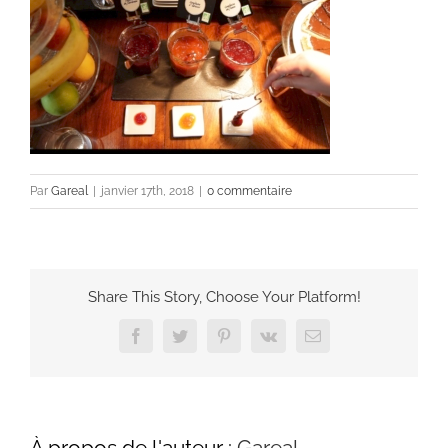
Par
Gareal
|
janvier 17th, 2018
|
0 commentaire
Share This Story, Choose Your Platform!
Facebook
Twitter
Pinterest
Vk
Email
À propos de l'auteur :
Gareal