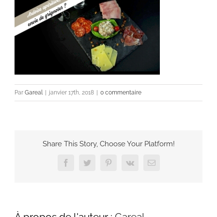
Par
Gareal
|
janvier 17th, 2018
|
0 commentaire
Share This Story, Choose Your Platform!
Facebook
Twitter
Pinterest
Vk
Email
À propos de l'auteur :
Gareal