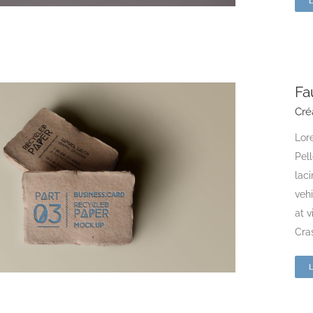
Fa
Cré
Lore
Pell
laci
vehi
at 
Cras