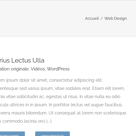
Accueil
/
Web Design
rius Lectus Ulla
ation originale
,
Vidéos
,
WordPress
m ipsum dolor sit amet, consectetur adipiscing elit.
entesque sed varius ipsum, vitae sodales erat. Etiam elit lorem,
nia vitae sollicitudin ac, egestas ut risus. In vitae nulla eu odio
cula ultrices in in ipsum. In porttitor lectus vel augue faucibus,
viverra mauris bibendum. Ut consequat at lorem non scelerisque.
 commodo lacinia orci [...]