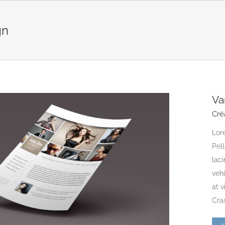
gn
Va
Cré
Lore
Pell
laci
vehi
at 
Cras