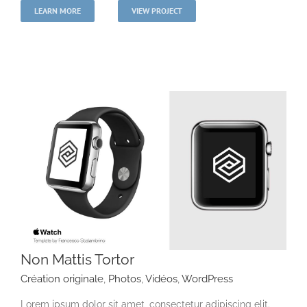
LEARN MORE
VIEW PROJECT
Non Mattis Tortor
Création originale
,
Photos
,
Vidéos
,
WordPress
Lorem ipsum dolor sit amet, consectetur adipiscing elit.