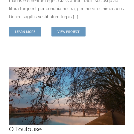
mauris elementum eget. Class aptent taciti sociosqu ad
litora torquent per conubia nostra, per inceptos himenaeos.
Donec sagittis vestibulum turpis [...]
LEARN MORE
VIEW PROJECT
Ô Toulouse