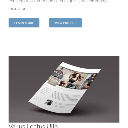
consequat at lorem non scelerisque. Cras commodo
lacinia orci [...]
LEARN MORE
VIEW PROJECT
Varius Lectus Ulla