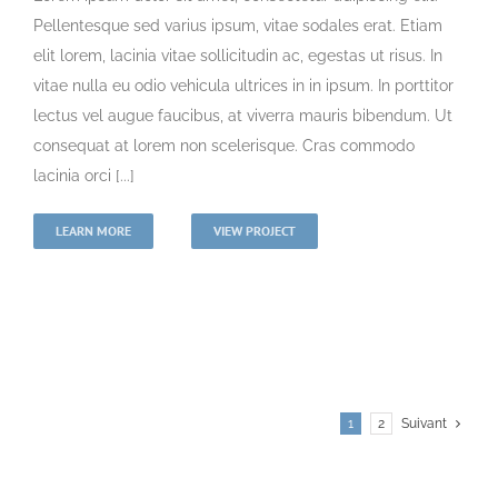
Pellentesque sed varius ipsum, vitae sodales erat. Etiam
elit lorem, lacinia vitae sollicitudin ac, egestas ut risus. In
vitae nulla eu odio vehicula ultrices in in ipsum. In porttitor
lectus vel augue faucibus, at viverra mauris bibendum. Ut
consequat at lorem non scelerisque. Cras commodo
lacinia orci [...]
LEARN MORE
VIEW PROJECT
1
2
Suivant