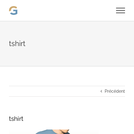
Passer
au
contenu
tshirt
Précédent
tshirt