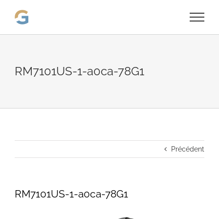
Passer
au
contenu
RM7101US-1-a0ca-78G1
Précédent
RM7101US-1-a0ca-78G1