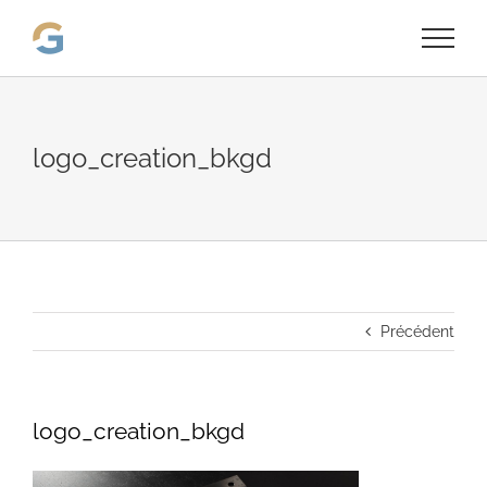
Passer
au
contenu
logo_creation_bkgd
Précédent
logo_creation_bkgd