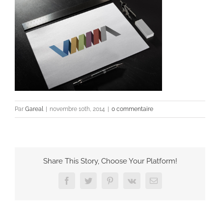
Par
Gareal
|
novembre 10th, 2014
|
0 commentaire
Share This Story, Choose Your Platform!
Facebook
Twitter
Pinterest
Vk
Email