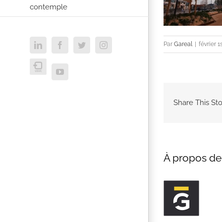
contemple
Par
Gareal
|
février 1
LinkedIn
Facebook
Twitter
Instagram
USVC
YouTube
Share This Sto
À propos de 