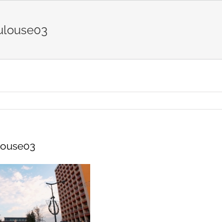
oulouse03
louse03