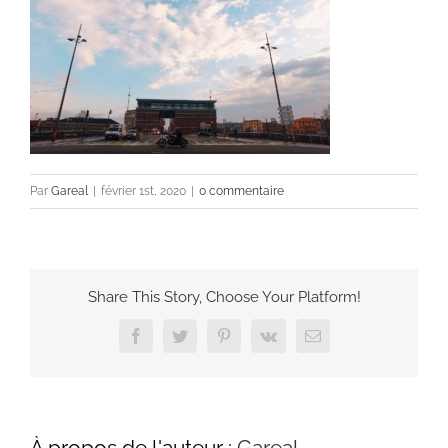
Par
Gareal
|
février 1st, 2020
|
0 commentaire
Share This Story, Choose Your Platform!
Facebook
Twitter
Pinterest
Vk
Email
À propos de l'auteur :
Gareal