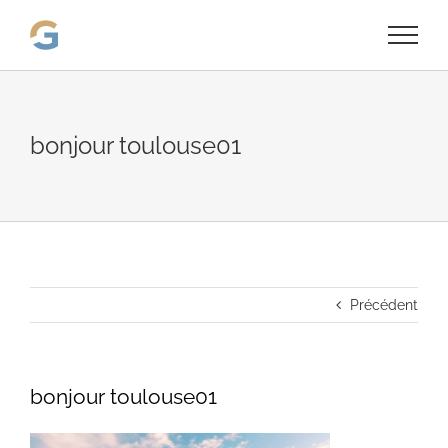
Passer
au
contenu
bonjour toulouse01
Précédent
bonjour toulouse01