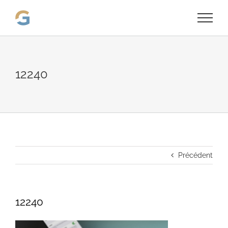
Passer
au
contenu
12240
Précédent
12240