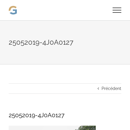
Passer
au
contenu
25052019-4J0A0127
Précédent
25052019-4J0A0127