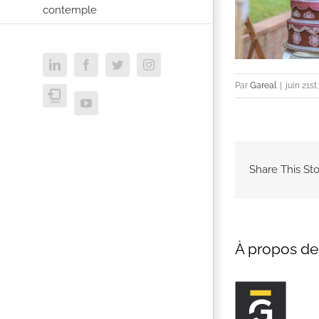
contemple
LinkedIn
Facebook
Twitter
Instagram
Par
Gareal
|
juin 21st
USVC
YouTube
Share This Sto
À propos de 