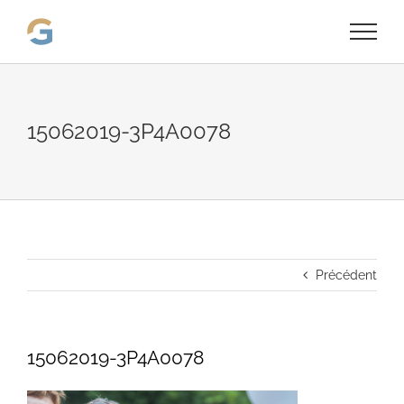
Passer
au
contenu
15062019-3P4A0078
Précédent
15062019-3P4A0078