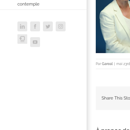
contemple
LinkedIn
Facebook
Twitter
Instagram
USVC
YouTube
Par
Gareal
|
mai 23rd
Share This Sto