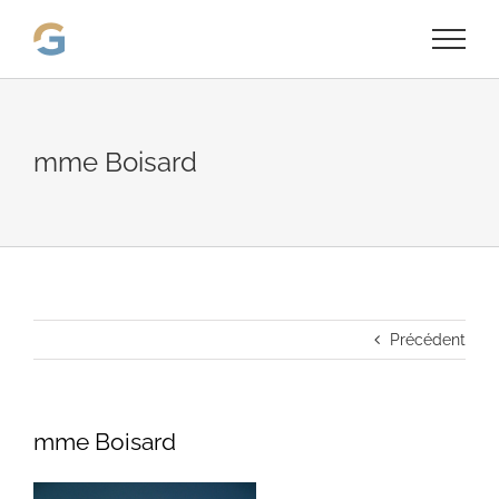
Passer
au
contenu
mme Boisard
Précédent
mme Boisard