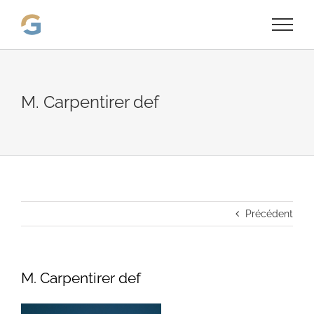
Passer
au
contenu
M. Carpentirer def
Précédent
M. Carpentirer def