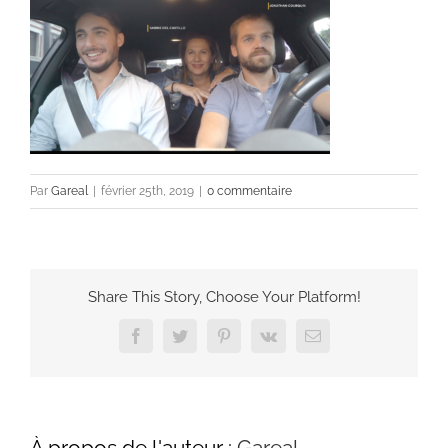
Par
Gareal
|
février 25th, 2019
|
0 commentaire
Share This Story, Choose Your Platform!
Facebook
Twitter
Pinterest
Vk
Email
À propos de l'auteur :
Gareal