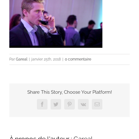
Par
Gareal
|
janvier 25th, 2018
|
0 commentaire
Share This Story, Choose Your Platform!
Facebook
Twitter
Pinterest
Vk
Email
À propos de l'auteur :
Gareal