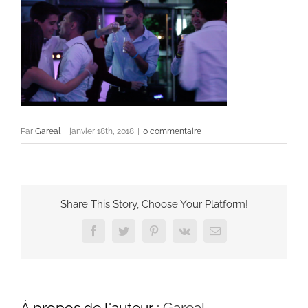
Par
Gareal
|
janvier 18th, 2018
|
0 commentaire
Share This Story, Choose Your Platform!
Facebook
Twitter
Pinterest
Vk
Email
À propos de l'auteur :
Gareal