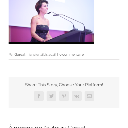
Par
Gareal
|
janvier 18th, 2018
|
0 commentaire
Share This Story, Choose Your Platform!
Facebook
Twitter
Pinterest
Vk
Email
À propos de l'auteur :
Gareal