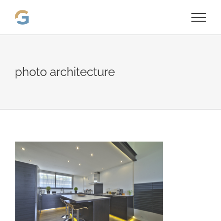
Passer
au
contenu
photo architecture