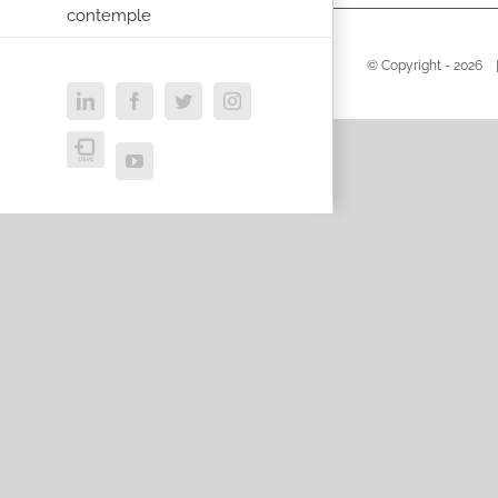
contemple
© Copyright -
2026 |
LinkedIn
Facebook
Twitter
Instagram
USVC
YouTube