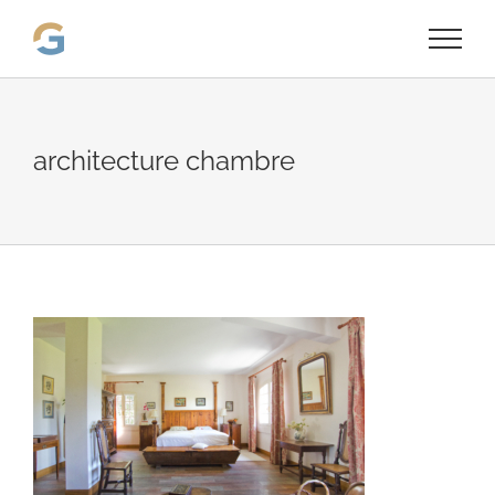
Passer
au
contenu
architecture chambre