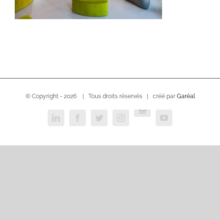
© Copyright -
2026 | Tous droits réservés | créé par
Garéal
USVC
LinkedIn
Facebook
Twitter
Instagram
YouTube