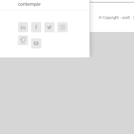
contemple
© Copyright -
2026 |
LinkedIn
Facebook
Twitter
Instagram
USVC
YouTube