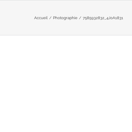
Accueil
/
Photographie
/
7585932832_4J0A1831