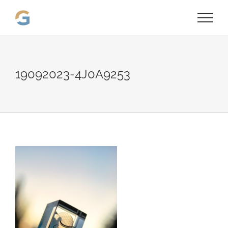
Passer
au
contenu
19092023-4J0A9253