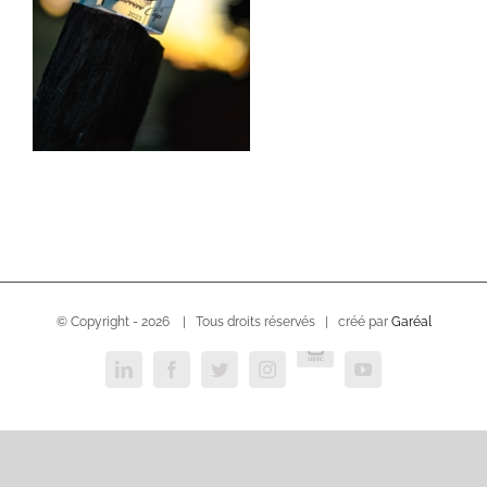
© Copyright -
2026 | Tous droits réservés | créé par
Garéal
USVC
LinkedIn
Facebook
Twitter
Instagram
YouTube