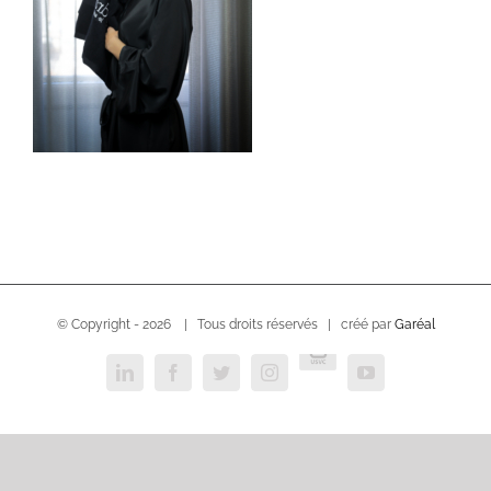
© Copyright -
2026 | Tous droits réservés | créé par
Garéal
USVC
LinkedIn
Facebook
Twitter
Instagram
YouTube