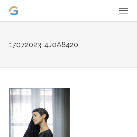
Passer
au
contenu
17072023-4J0A8420