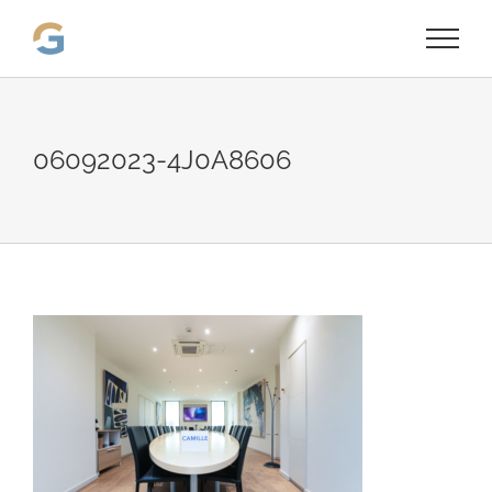
Passer
au
contenu
06092023-4J0A8606