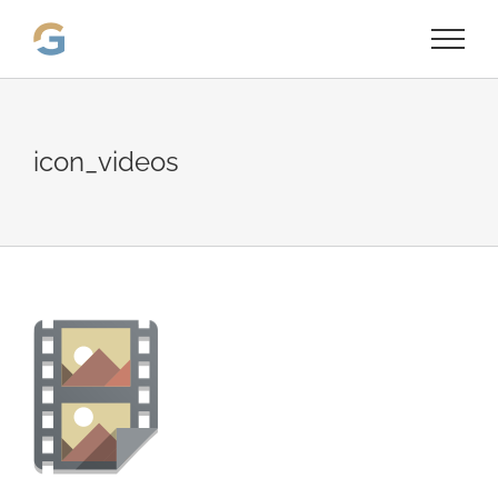
Passer
au
contenu
icon_videos