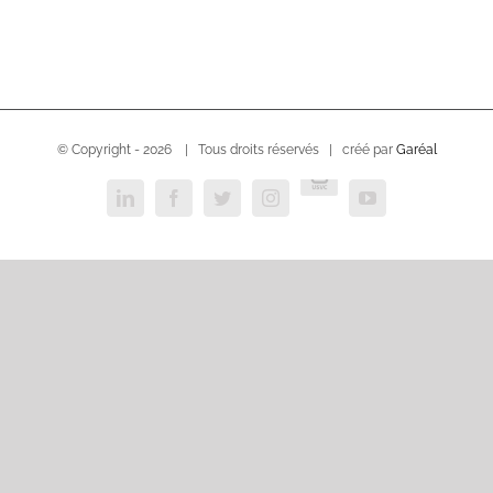
© Copyright -
2026 | Tous droits réservés | créé par
Garéal
USVC
LinkedIn
Facebook
Twitter
Instagram
YouTube