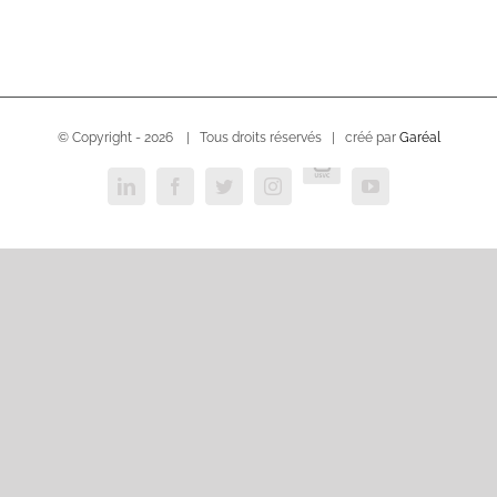
© Copyright -
2026 | Tous droits réservés | créé par
Garéal
USVC
LinkedIn
Facebook
Twitter
Instagram
YouTube